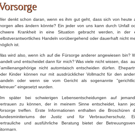
Vorsorge
Wer denkt schon daran, wenn es ihm gut geht, dass sich von heute 
morgen alles ändern könnte? Ein jeder von uns kann durch Unfall o
schwere Krankheit in eine Situation gebracht werden, in der 
selbstverantwortliches Handeln vorübergehend oder dauerhaft nicht m
öglich ist.
Was wird also, wenn ich auf die Fürsorge anderer angewiesen bin? 
handelt und entscheidet dann für mich? Was viele nicht wissen, das a
Familienangehörige nicht automtaisch entscheiden dürfen. Ehepart
oder Kinder können nur mit ausdrücklicher Vollmacht für den ande
handeln oder wenn sie vom Gericht als sogenannte "gerichtli
Betreuer" eingesetzt wurden.
Um später bei schwierigen Lebensentscheidungen auf jeman
vertrauen zu können, der in meinem Sinne entscheidet, kann je
Vorsorge treffen. Erste Informationen enthalten die Broschüren 
Bundesminiteriums der Justiz und für Verbraucherschutz. E
vertrauliche und ausführliche Beratung bietet der Betreuungsver
Stormarn.