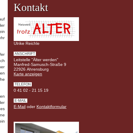
Kontakt
auf
der
ein
ehr
Ulrike Reichle
ANSCHRIFT
Wer
Leitstelle "Älter werden"
uch
Manfred-Samusch-Straße 9
ner
22926 Ahrensburg
ren
Karte anzeigen
che
TELEFON
0 41 02 - 21 15 19
den
E-MAIL
der
E-Mail
oder
Kontaktformular
des
ine
ein